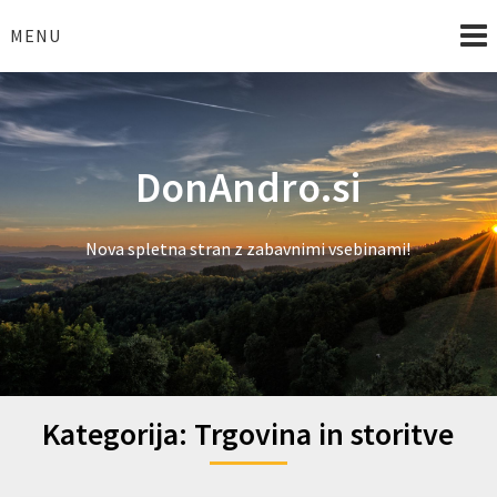
Skip
to
MENU
content
DonAndro.si
Nova spletna stran z zabavnimi vsebinami!
Kategorija:
Trgovina in storitve