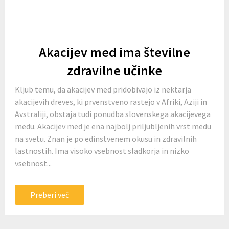
Akacijev med ima številne
zdravilne učinke
Kljub temu, da akacijev med pridobivajo iz nektarja
akacijevih dreves, ki prvenstveno rastejo v Afriki, Aziji in
Avstraliji, obstaja tudi ponudba slovenskega akacijevega
medu. Akacijev med je ena najbolj priljubljenih vrst medu
na svetu. Znan je po edinstvenem okusu in zdravilnih
lastnostih. Ima visoko vsebnost sladkorja in nizko
vsebnost...
Preberi več