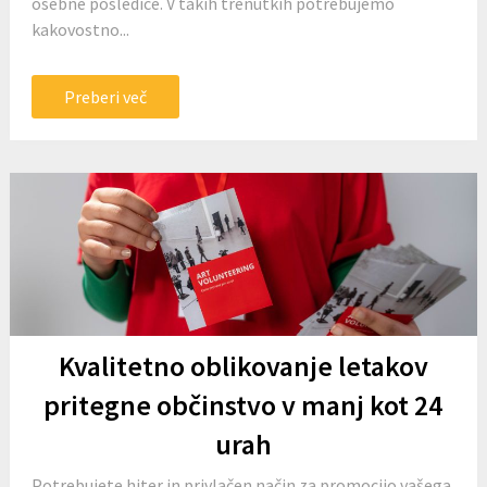
osebne posledice. V takih trenutkih potrebujemo
kakovostno...
Preberi več
Kvalitetno oblikovanje letakov
pritegne občinstvo v manj kot 24
urah
Potrebujete hiter in privlačen način za promocijo vašega