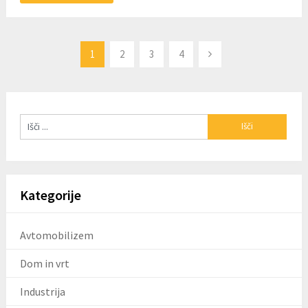
Številčenje
1
2
3
4
prispevkov
Kategorije
Avtomobilizem
Dom in vrt
Industrija