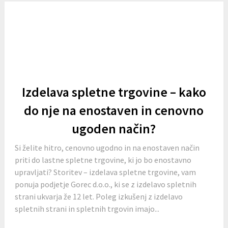
Izdelava spletne trgovine – kako
do nje na enostaven in cenovno
ugoden način?
Si želite hitro, cenovno ugodno in na enostaven način
priti do lastne spletne trgovine, ki jo bo enostavno
upravljati? Storitev – izdelava spletne trgovine, vam
ponuja podjetje Gorec d.o.o., ki se z izdelavo spletnih
strani ukvarja že 12 let. Poleg izkušenj z izdelavo
spletnih strani in spletnih trgovin imajo...