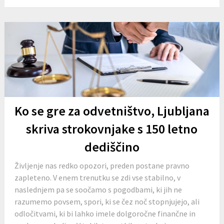
Ko se gre za odvetništvo, Ljubljana
skriva strokovnjake s 150 letno
dediščino
Življenje nas redko opozori, preden postane pravno
zapleteno. V enem trenutku se zdi vse stabilno, v
naslednjem pa se soočamo s pogodbami, ki jih ne
razumemo povsem, spori, ki se čez noč stopnjujejo, ali
odločitvami, ki bi lahko imele dolgoročne finančne in