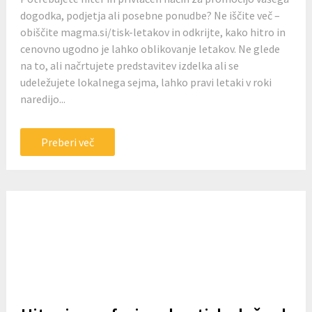
dogodka, podjetja ali posebne ponudbe? Ne iščite več –
obiščite magma.si/tisk-letakov in odkrijte, kako hitro in
cenovno ugodno je lahko oblikovanje letakov. Ne glede
na to, ali načrtujete predstavitev izdelka ali se
udeležujete lokalnega sejma, lahko pravi letaki v roki
naredijo...
Preberi več