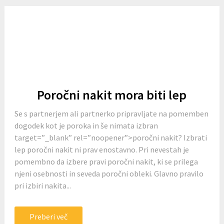
Poročni nakit mora biti lep
Se s partnerjem ali partnerko pripravljate na pomemben
dogodek kot je poroka in še nimata izbran
target=”_blank” rel=”noopener”>poročni nakit? Izbrati
lep poročni nakit ni prav enostavno. Pri nevestah je
pomembno da izbere pravi poročni nakit, ki se prilega
njeni osebnosti in seveda poročni obleki. Glavno pravilo
pri izbiri nakita...
Preberi več