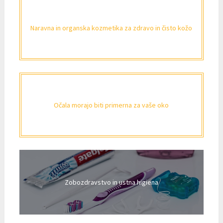
Naravna in organska kozmetika za zdravo in čisto kožo
Očala morajo biti primerna za vaše oko
Zobozdravstvo in ustna higiena