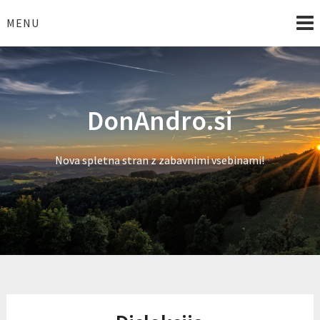
Skip
to
MENU
content
DonAndro.si
Nova spletna stran z zabavnimi vsebinami!