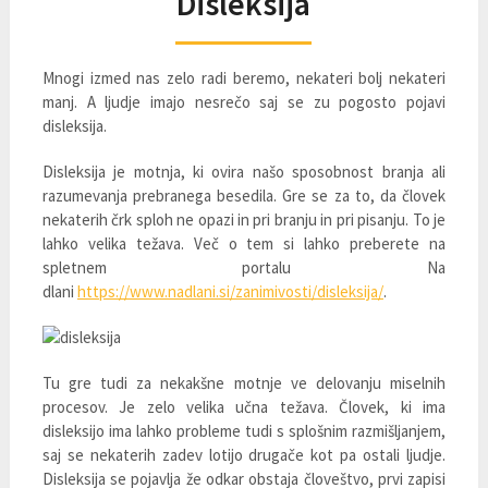
Disleksija
Mnogi izmed nas zelo radi beremo, nekateri bolj nekateri
manj. A ljudje imajo nesrečo saj se zu pogosto pojavi
disleksija.
Disleksija je motnja, ki ovira našo sposobnost branja ali
razumevanja prebranega besedila. Gre se za to, da človek
nekaterih črk sploh ne opazi in pri branju in pri pisanju. To je
lahko velika težava. Več o tem si lahko preberete na
spletnem portalu Na
dlani
https://www.nadlani.si/zanimivosti/disleksija/
.
Tu gre tudi za nekakšne motnje ve delovanju miselnih
procesov. Je zelo velika učna težava. Človek, ki ima
disleksijo ima lahko probleme tudi s splošnim razmišljanjem,
saj se nekaterih zadev lotijo drugače kot pa ostali ljudje.
Disleksija se pojavlja že odkar obstaja človeštvo, prvi zapisi