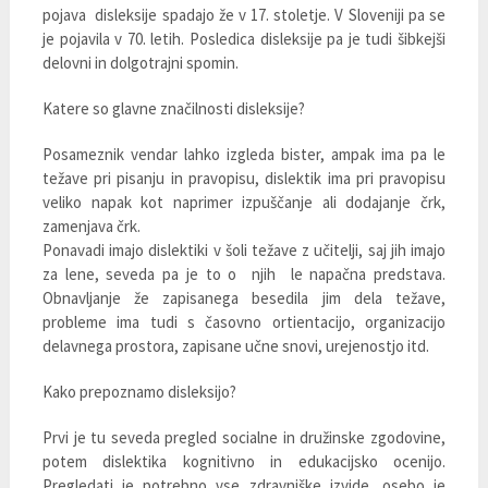
pojava disleksije spadajo že v 17. stoletje. V Sloveniji pa se
je pojavila v 70. letih. Posledica disleksije pa je tudi šibkejši
delovni in dolgotrajni spomin.
Katere so glavne značilnosti disleksije?
Posameznik vendar lahko izgleda bister, ampak ima pa le
težave pri pisanju in pravopisu, dislektik ima pri pravopisu
veliko napak kot naprimer izpuščanje ali dodajanje črk,
zamenjava črk.
Ponavadi imajo dislektiki v šoli težave z učitelji, saj jih imajo
za lene, seveda pa je to o njih le napačna predstava.
Obnavljanje že zapisanega besedila jim dela težave,
probleme ima tudi s časovno ortientacijo, organizacijo
delavnega prostora, zapisane učne snovi, urejenostjo itd.
Kako prepoznamo disleksijo?
Prvi je tu seveda pregled socialne in družinske zgodovine,
potem dislektika kognitivno in edukacijsko ocenijo.
Pregledati je potrebno vse zdravniške izvide, osebo je