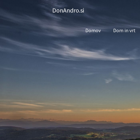
Skip
DonAndro.si
to
content
Domov
Dom in vrt