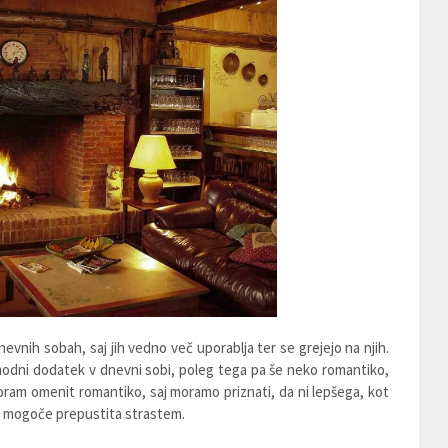
nevnih sobah, saj jih vedno več uporablja ter se grejejo na njih.
dni dodatek v dnevni sobi, poleg tega pa še neko romantiko,
am omenit romantiko, saj moramo priznati, da ni lepšega, kot
se mogoče prepustita strastem.