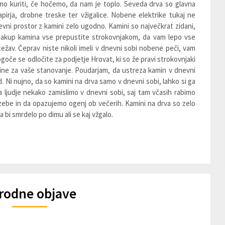
o kuriti, če hočemo, da nam je toplo. Seveda drva so glavna
apirja, drobne treske ter vžigalice. Nobene elektrike tukaj ne
evni prostor z kamini zelo ugodno. Kamini so največkrat zidani,
 nakup kamina vse prepustite strokovnjakom, da vam lepo vse
težav. Čeprav niste nikoli imeli v dnevni sobi nobene peči, vam
goče se odločite za podjetje Hrovat, ki so že pravi strokovnjaki
mine za vaše stanovanje. Poudarjam, da ustreza kamin v dnevni
. Ni nujno, da so kamini na drva samo v dnevni sobi, lahko si ga
 ga ljudje nekako zamislimo v dnevni sobi, saj tam včasih rabimo
 zebe in da opazujemo ogenj ob večerih. Kamini na drva so zelo
a bi smrdelo po dimu ali se kaj vžgalo.
rodne objave