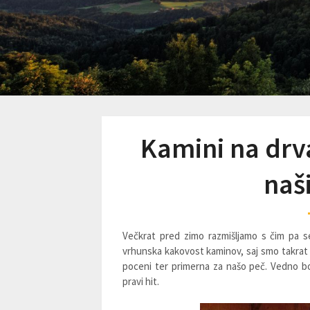
Kamini na drva
naš
Večkrat pred zimo razmišljamo s čim pa s
vrhunska kakovost kaminov, saj smo takrat br
poceni ter primerna za našo peč. Vedno bol
pravi hit.