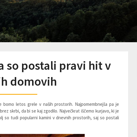
 so postali pravi hit v
ih domovih
e bomo letos grele v naših prostorih. Najpomembnejša pa je
ez skrbi, da bi se kaj zgodilo. Največkrat iščemo kurjavo, ki je
j so tudi popularni kamini v dnevnih prostorih, saj so postali