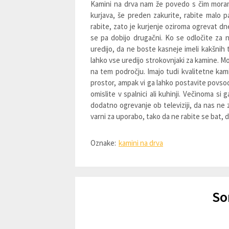
Kamini na drva nam že povedo s čim moram
kurjava, še preden zakurite, rabite malo p
rabite, zato je kurjenje oziroma ogrevat dn
se pa dobijo drugačni. Ko se odločite za
uredijo, da ne boste kasneje imeli kakšnih 
lahko vse uredijo strokovnjaki za kamine. Mo
na tem področju. Imajo tudi kvalitetne ka
prostor, ampak vi ga lahko postavite povsod
omislite v spalnici ali kuhinji. Večinoma si
dodatno ogrevanje ob televiziji, da nas ne
varni za uporabo, tako da ne rabite se bat, d
Oznake:
kamini na drva
So