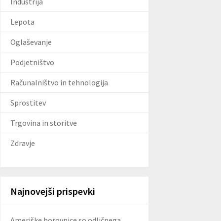
Industrija
Lepota
Oglaševanje
Podjetništvo
Računalništvo in tehnologija
Sprostitev
Trgovina in storitve
Zdravje
Najnovejši prispevki
Ameriške borovnice so odličnega