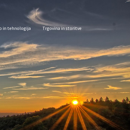
 in tehnologija
Trgovina in storitve