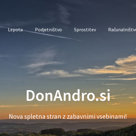
Lepota
Podjetništvo
Sprostitev
Računalništvo
DonAndro.si
Nova spletna stran z zabavnimi vsebinami!