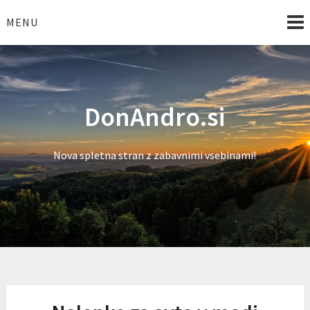
Skip
to
MENU
content
DonAndro.si
Nova spletna stran z zabavnimi vsebinami!