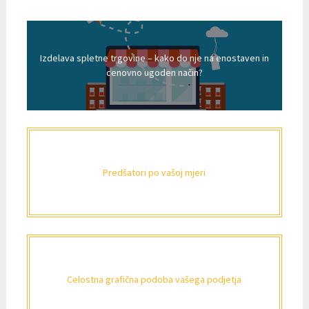
Izdelava spletne trgovine – kako do nje na enostaven in
cenovno ugoden način?
Predšatori po vašoj mjeri
Celostna grafična podoba vašega podjetja