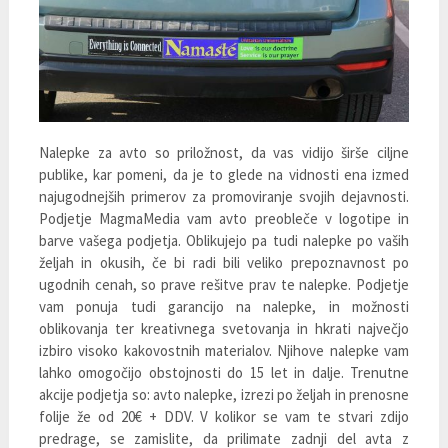
Nalepke za avto so priložnost, da vas vidijo širše ciljne
publike, kar pomeni, da je to glede na vidnosti ena izmed
najugodnejših primerov za promoviranje svojih dejavnosti.
Podjetje MagmaMedia vam avto preobleče v logotipe in
barve vašega podjetja. Oblikujejo pa tudi nalepke po vaših
željah in okusih, če bi radi bili veliko prepoznavnost po
ugodnih cenah, so prave rešitve prav te nalepke. Podjetje
vam ponuja tudi garancijo na nalepke, in možnosti
oblikovanja ter kreativnega svetovanja in hkrati največjo
izbiro visoko kakovostnih materialov. Njihove nalepke vam
lahko omogočijo obstojnosti do 15 let in dalje. Trenutne
akcije podjetja so: avto nalepke, izrezi po željah in prenosne
folije že od 20€ + DDV. V kolikor se vam te stvari zdijo
predrage, se zamislite, da prilimate zadnji del avta z