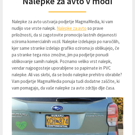
Nalepke za avto v modi
Nalepke za avto ustvarja podjetje MagmaMedia, ki vam
nudijo vse vrste nalepk.
Nalepke za avto
so prave
priložnosti, da si zagotovite promocijo lastnih dejavnosti
oziroma komercialnih vozil. Nalepke izdelujejo po naročilih,
kjer same stranke izdelajo grafiko oziroma jo oblikujejo, če
pa stranke tega niso zmožne, jim pa podjetje ponudi
oblikovanje samih nalepk. Poznamo veliko vrst nalepk,
vendar najpogosteje uporabljene so papirnate in PVC
nalepke. Ali vas skrbi, da se bodo nalepke prehitro obrabile?
Vam podjetje MagmaMedia ponuja tudi dodatne zaščite, ki
vam pomagajo, da vaše nalepke za avto zdržijo dlje časa.