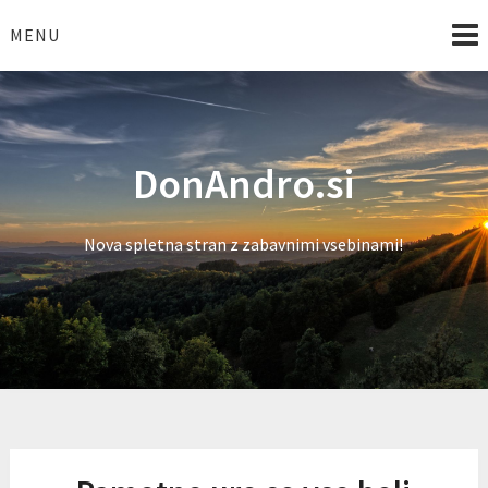
Skip
to
MENU
content
DonAndro.si
Nova spletna stran z zabavnimi vsebinami!