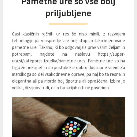
Pametne ure so vse bolj
priljubljene
Časi klasičnih ročnih ur res še niso minili, z razvojem
tehnologije pa v ospredje vse bolj stopajo tako imenovane
pametne ure. Takšno, ki bo odgovarjala prav vašim željam in
potrebam, najdete na naslovu https://super-
ura.si/kategorija-izdelka/pametne-ure/. Pametne ure so na
trgu že nekaj let in so postale kar dobro dostopne vsem. Za
marsikoga so del vsakodnevne oprave, pa naj bo ta resna in
elegantna ali pa morda bolj športna ali sproščena. Izbira je
velika, dizajnov tudi, da o funkcijah niti ne govorimo.