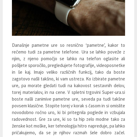
Današnje pametne ure so resnično ‘pametne’, kakor to
rečemo tudi za pametne telefone. Ura se lahko poveže z
njim, z njeno pomočjo se lahko na telefon oglasite ali
pošljete sporočilo, pregledujete fotografije, videoposnetke
in še kaj. Imajo veliko različnih funkcij, tako da boste
zagotovo našli takšno, ki vam ustreza. Ko izbirate pametne
ure, pa morate gledati tudi na kakovost sestavnih delov,
torej materialov, in na cene. V spletni trgovini Super-ura.si
boste našli zanimive pametne ure, seveda pa tudi takšne
povsem klasične. Stopite torej v korak s časom in si omislite
novodobno ročno uro, ki bi pritegnila poglede in vzbujala
radovednost. Gre za ure, ki so ta hip zelo modne tako za
ženske kot moške, ker tehnologija hitro napreduje, pa lahko
pričakujemo, da se je njihov razmah šele dobro začel.