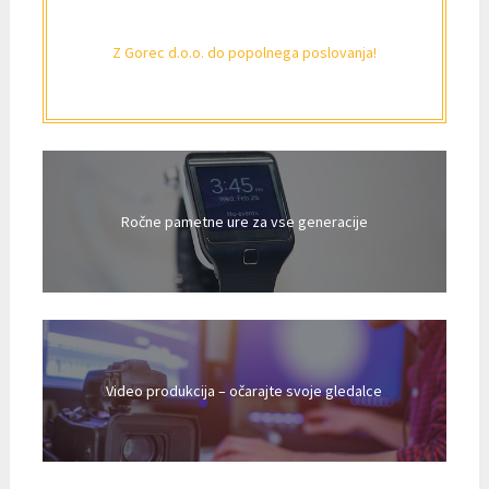
Z Gorec d.o.o. do popolnega poslovanja!
Ročne pametne ure za vse generacije
Video produkcija – očarajte svoje gledalce