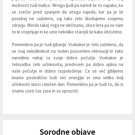
možnosti tudi malico. Mnogo ljudi pa naredi še to napako, ko
se zvečer pred spanjem do sitega najedo, kar pa je še
posebej ne zaželeno, saj tako zelo škodujemo svojemu
zdravju. Morda takoj tega ne občitumo, skozi leta pa se nam
to le stopnjuje in ko smo nekoliko starejši še kako občutimo.
Pomembno pa je tudi gibanje. Vsekakor je zelo zaželeno, da
se vsaj nekolikokrat na teden posvetimo rekreaciji in tako
naredimo nekaj za svoje dobro počutje. Vsekakor je
telovadba zelo učinkovita, predvsem pa dobro vpliva na
naše počutje in dobro razpoloženje. Če se več gibljemo
imamo posledično tudi več energije in smo veliko bolj
učinkoviti skozi celoten dan. Pomembno pa je tudi to, da si
znamo vzeti čas zase in se sprostiti.
Sorodne objave