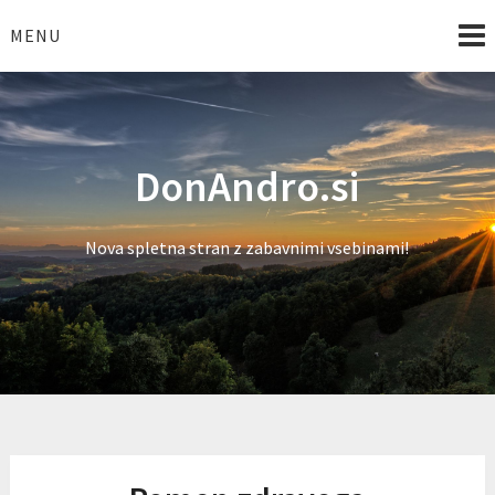
Skip
to
MENU
content
DonAndro.si
Nova spletna stran z zabavnimi vsebinami!