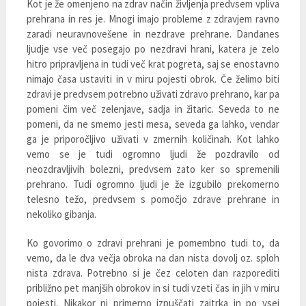
Kot je že omenjeno na zdrav način življenja predvsem vpliva
prehrana in res je. Mnogi imajo probleme z zdravjem ravno
zaradi neuravnovešene in nezdrave prehrane. Dandanes
ljudje vse več posegajo po nezdravi hrani, katera je zelo
hitro pripravljena in tudi več krat pogreta, saj se enostavno
nimajo časa ustaviti in v miru pojesti obrok. Če želimo biti
zdravi je predvsem potrebno uživati zdravo prehrano, kar pa
pomeni čim več zelenjave, sadja in žitaric. Seveda to ne
pomeni, da ne smemo jesti mesa, seveda ga lahko, vendar
ga je priporočljivo uživati v zmernih količinah. Kot lahko
vemo se je tudi ogromno ljudi že pozdravilo od
neozdravljivih bolezni, predvsem zato ker so spremenili
prehrano. Tudi ogromno ljudi je že izgubilo prekomerno
telesno težo, predvsem s pomočjo zdrave prehrane in
nekoliko gibanja.
Ko govorimo o zdravi prehrani je pomembno tudi to, da
vemo, da le dva večja obroka na dan nista dovolj oz. sploh
nista zdrava. Potrebno si je čez celoten dan razporediti
približno pet manjših obrokov in si tudi vzeti čas in jih v miru
pojesti. Nikakor ni primerno izpuščati zajtrka in po vsej