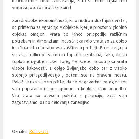
minimalnimi stroški vzdrževanja, zato so industrijska rolo
vrata zagotovo najboljša izbira!
Zaradi visoke ekonomičnosti, ki jo nudijo industrijska vrata ,
so primerna za vgradnjo v objekte, kjer je prostor v globino
objekta omejen. Vrata se lahko prilagodijo različnim
potrebam in dimenzijam. Industrijska rolo vrata so za dolgo
in učinkovito uporabo vsa zaščitena proti rji. Poleg tega pa
so vrata odlično zvočno in toplotno izolirana, tako, da so
toplotne izgube nizke. Torej, če iščete industrijska vrata
visoke kakovosti, z dolgo življenjsko dobo ter z visoko
stopnjo prilagodljivostjo , potem ste na pravem mestu.
Pokličite nas ali nam pišite, da se dogovorimo za ogled ter
vam pripravimo najbolj ugodno in kunkurenčno ponudbo.
Vsa vrata so povsem pokrita z garancijo, zato vam
zagotavljamo, da bo delovanje zanesljivo.
Oznake:
Rola vrata