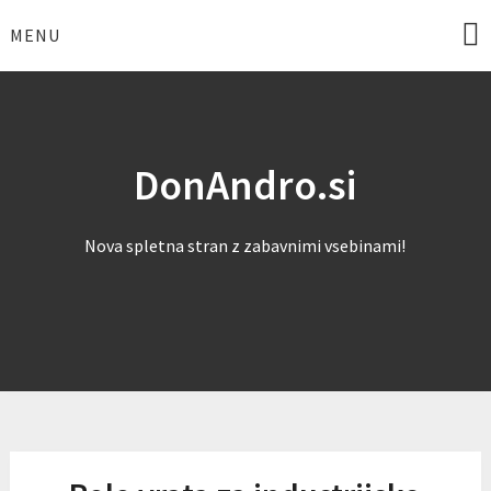
Skip
to
MENU
content
DonAndro.si
Nova spletna stran z zabavnimi vsebinami!