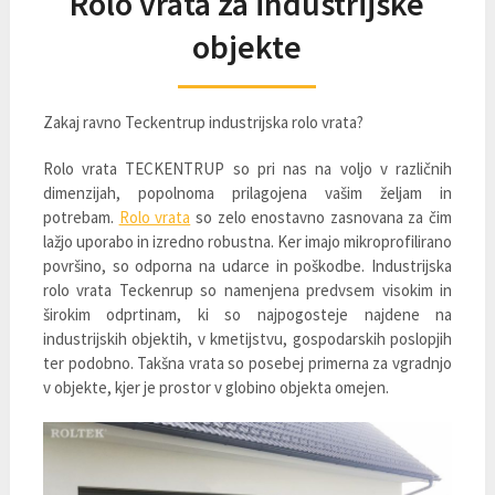
Rolo vrata za industrijske
objekte
Zakaj ravno Teckentrup industrijska rolo vrata?
Rolo vrata TECKENTRUP so pri nas na voljo v različnih
dimenzijah, popolnoma prilagojena vašim željam in
potrebam.
Rolo vrata
so zelo enostavno zasnovana za čim
lažjo uporabo in izredno robustna. Ker imajo mikroprofilirano
površino, so odporna na udarce in poškodbe. Industrijska
rolo vrata Teckenrup so namenjena predvsem visokim in
širokim odprtinam, ki so najpogosteje najdene na
industrijskih objektih, v kmetijstvu, gospodarskih poslopjih
ter podobno. Takšna vrata so posebej primerna za vgradnjo
v objekte, kjer je prostor v globino objekta omejen.