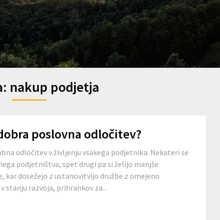
a:
nakup podjetja
 dobra poslovna odločitev?
na odločitev v življenju vsakega podjetnika. Nekateri se
ega podjetništva, spet drugi pa si želijo manjše
e, kar dosežejo z ustanovitvijo družbe z omejeno
v stanju razvoja, prihrankov za...