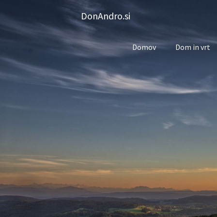
Skip
DonAndro.si
to
content
Domov
Dom in vrt