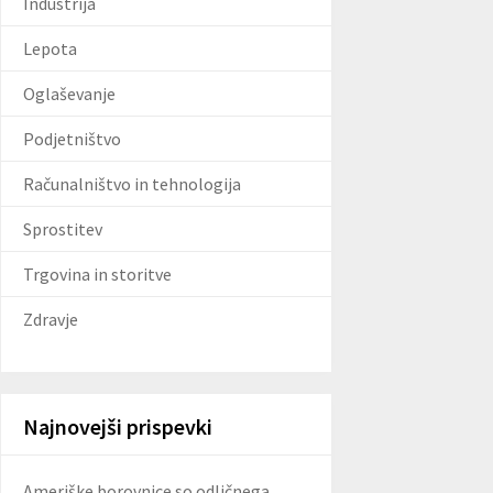
Industrija
Lepota
Oglaševanje
Podjetništvo
Računalništvo in tehnologija
Sprostitev
Trgovina in storitve
Zdravje
Najnovejši prispevki
Ameriške borovnice so odličnega