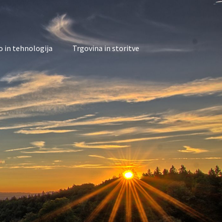
 in tehnologija
Trgovina in storitve