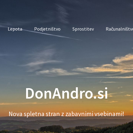
Lepota
Podjetništvo
Sprostitev
Računalništvo
DonAndro.si
Nova spletna stran z zabavnimi vsebinami!