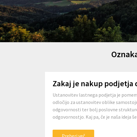
Oznak
Zakaj je nakup podjetja
Ustanovitev lastnega podjetja je pomemb
odločijo za ustanovitev oblike samostojn
odgovornosti ter bolj poslovne struktur
odgovornostjo. Kaj pa, če je naša ideja še 
Preberi več