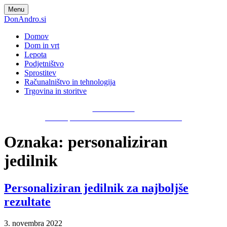
Skip
Menu
to
DonAndro.si
content
Domov
Dom in vrt
Lepota
Podjetništvo
Sprostitev
Računalništvo in tehnologija
Trgovina in storitve
DonAndro.si
Nova spletna stran z zabavnimi vsebinami!
Oznaka:
personaliziran
jedilnik
Personaliziran jedilnik za najboljše
rezultate
3. novembra 2022