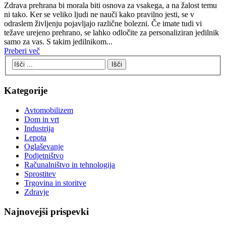
Zdrava prehrana bi morala biti osnova za vsakega, a na žalost temu
ni tako. Ker se veliko ljudi ne nauči kako pravilno jesti, se v
odraslem življenju pojavljajo različne bolezni. Če imate tudi vi
težave urejeno prehrano, se lahko odločite za personaliziran jedilnik
samo za vas. S takim jedilnikom...
Preberi več
Kategorije
Avtomobilizem
Dom in vrt
Industrija
Lepota
Oglaševanje
Podjetništvo
Računalništvo in tehnologija
Sprostitev
Trgovina in storitve
Zdravje
Najnovejši prispevki