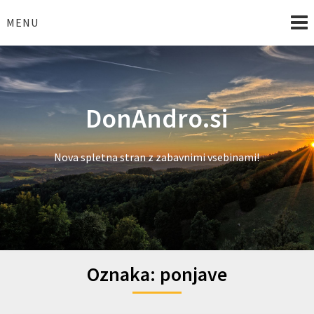
Skip
to
MENU
content
DonAndro.si
Nova spletna stran z zabavnimi vsebinami!
Oznaka:
ponjave