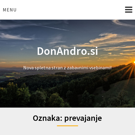
Skip
to
MENU
content
DonAndro.si
Nova spletna stran z zabavnimi vsebinami!
Oznaka:
prevajanje