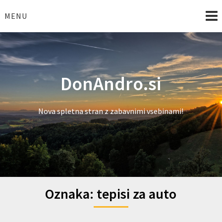
Skip
to
MENU
content
DonAndro.si
Nova spletna stran z zabavnimi vsebinami!
Oznaka:
tepisi za auto