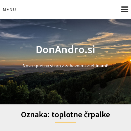
Skip
to
MENU
content
DonAndro.si
Nova spletna stran z zabavnimi vsebinami!
Oznaka:
toplotne črpalke