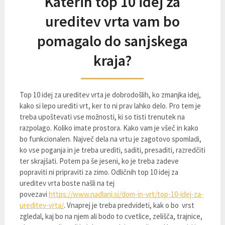
Katerih top 10 idej za
ureditev vrta vam bo
pomagalo do sanjskega
kraja?
Top 10 idej za ureditev vrta je dobrodošlih, ko zmanjka idej,
kako si lepo urediti vrt, ker to ni prav lahko delo. Pro tem je
treba upoštevati vse možnosti, ki so tisti trenutek na
razpolago. Koliko imate prostora. Kako vam je všeč in kako
bo funkcionalen. Največ dela na vrtu je zagotovo spomladi,
ko vse poganja in je treba urediti, saditi, presaditi, razredčiti
ter skrajšati. Potem pa še jeseni, ko je treba zadeve
popraviti ni pripraviti za zimo. Odličnih top 10 idej za
ureditev vrta boste našli na tej
povezavi
https://www.nadlani.si/dom-in-vrt/top-10-idej-za-
ureditev-vrta/
. Vnaprej je treba predvideti, kak o bo vrst
zgledal, kaj bo na njem ali bodo to cvetlice, zelišča, trajnice,