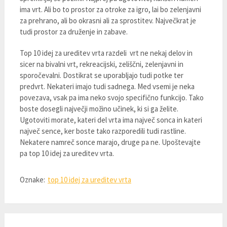
ima vrt. Ali bo to prostor za otroke za igro, lai bo zelenjavni
za prehrano, ali bo okrasni ali za sprostitev. Največkrat je
tudi prostor za druženje in zabave.
Top 10 idej za ureditev vrta razdeli vrt ne nekaj delov in
sicer na bivalni vrt, rekreacijski, zeliščni, zelenjavni in
sporočevalni. Dostikrat se uporabljajo tudi potke ter
predvrt. Nekateri imajo tudi sadnega. Med vsemi je neka
povezava, vsak pa ima neko svojo specifično funkcijo. Tako
boste dosegli največji možino učinek, ki si ga želite.
Ugotoviti morate, kateri del vrta ima največ sonca in kateri
največ sence, ker boste tako razporedili tudi rastline.
Nekatere namreč sonce marajo, druge pa ne. Upoštevajte
pa top 10 idej za ureditev vrta.
Oznake:
top 10 idej za ureditev vrta