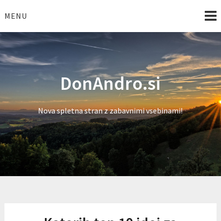
Skip
to
MENU
content
DonAndro.si
Nova spletna stran z zabavnimi vsebinami!