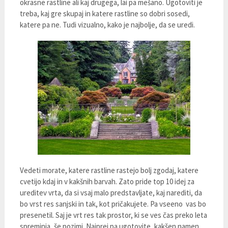
okrasne rastline ali kaj drugega, lai pa mešano. Ugotoviti je
treba, kaj gre skupaj in katere rastline so dobri sosedi,
katere pa ne. Tudi vizualno, kako je najbolje, da se uredi.
Vedeti morate, katere rastline rastejo bolj zgodaj, katere
cvetijo kdaj in v kakšnih barvah. Zato pride top 10 idej za
ureditev vrta, da si vsaj malo predstavljate, kaj narediti, da
bo vrst res sanjski in tak, kot pričakujete. Pa vseeno vas bo
presenetil. Saj je vrt res tak prostor, ki se ves čas preko leta
spreminja, še pozimi. Najprej pa ugotovite, kakšen namen