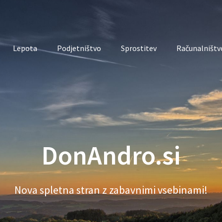
Lepota
Podjetništvo
Sprostitev
Računalništvo
DonAndro.si
Nova spletna stran z zabavnimi vsebinami!