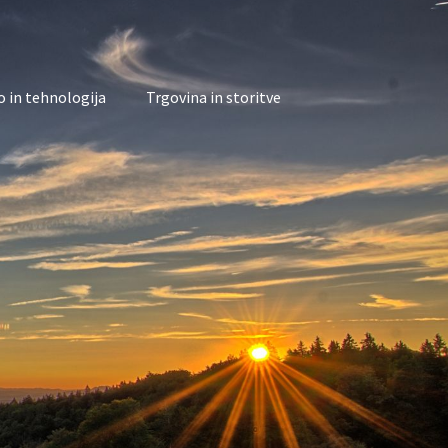
 in tehnologija
Trgovina in storitve