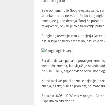
naveden zgoraj).
Zelo pomembno je Google oglaševanje, saj j
stranke, ker pa ne veste če bo to google o
omejitvee glede denarja. Torej če porabite 
takoj veste, če vam je to oglaševanje prineslo
Google oglaševanje vam v podjetju Gorec d
tudi nudijo pogled v statistiko, tudi celo do
Zaračunajo vam pa samo porabljeni znesek,
meseečni znesek, kar vključuje seveda vod
do 100€ + DDV, saj je odvisno od velikosti og
Ker vi sami vaš posel poznate najbolje, bo n
znanja, a zakaj bi bil to problem, če imate tu
Za samo 369€ + DDV vas v podjetu Gorec d.
uspešno to tudi vodite.