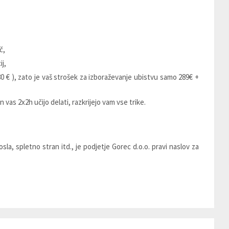
č,
j,
0 € ), zato je vaš strošek za izboraževanje ubistvu samo 289€ +
 vas 2x2h učijo delati, razkrijejo vam vse trike.
sla, spletno stran itd., je podjetje Gorec d.o.o. pravi naslov za