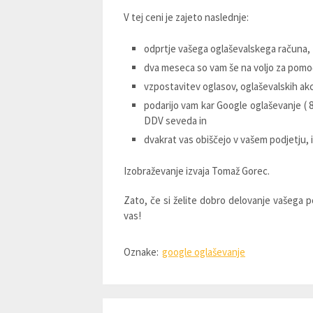
V tej ceni je zajeto naslednje:
odprtje vašega oglaševalskega računa,
dva meseca so vam še na voljo za pomo
vzpostavitev oglasov, oglaševalskih akci
podarijo vam kar Google oglaševanje ( 8
DDV seveda in
dvakrat vas obiščejo v vašem podjetju, in
Izobraževanje izvaja Tomaž Gorec.
Zato, če si želite dobro delovanje vašega po
vas!
Oznake:
google oglaševanje