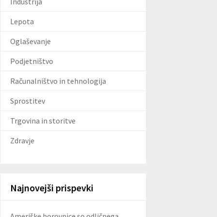
Industrija
Lepota
Oglaševanje
Podjetništvo
Računalništvo in tehnologija
Sprostitev
Trgovina in storitve
Zdravje
Najnovejši prispevki
Ameriške borovnice so odličnega