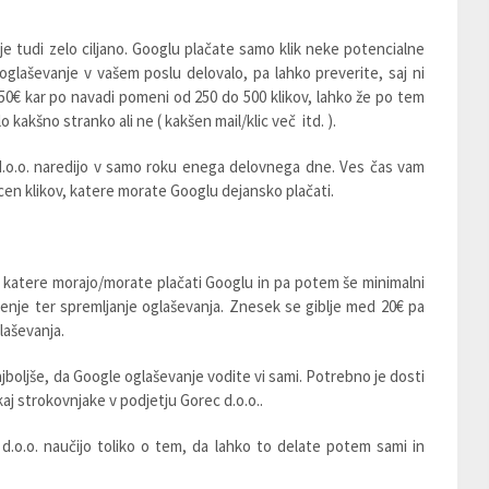
e tudi zelo ciljano. Googlu plačate samo klik neke potencialne
glaševanje v vašem poslu delovalo, pa lahko preverite, saj ni
50€ kar po navadi pomeni od 250 do 500 klikov, lahko že po tem
 kakšno stranko ali ne ( kakšen mail/klic več itd. ).
.o.o. naredijo v samo roku enega delovnega dne. Ves čas vam
 cen klikov, katere morate Googlu dejansko plačati.
 katere morajo/morate plačati Googlu in pa potem še minimalni
enje ter spremljanje oglaševanja. Znesek se giblje med 20€ pa
laševanja.
ajboljše, da Google oglaševanje vodite vi sami. Potrebno je dosti
kaj strokovnjake v podjetju Gorec d.o.o..
o.o. naučijo toliko o tem, da lahko to delate potem sami in