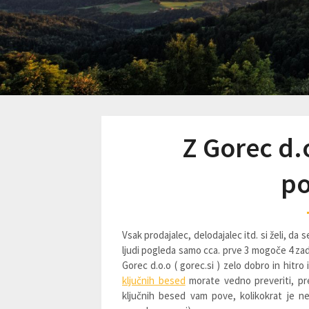
Z Gorec d.
po
Vsak prodajalec, delodajalec itd. si želi, d
ljudi pogleda samo cca. prve 3 mogoče 4 zad
Gorec d.o.o ( gorec.si ) zelo dobro in hit
ključnih besed
morate vedno preveriti, pr
ključnih besed vam pove, kolikokrat je ne