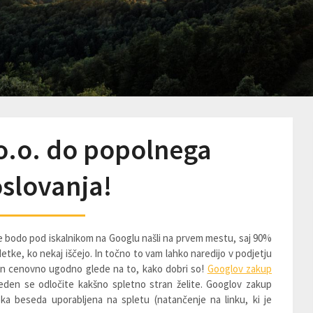
o.o. do popolnega
slovanja!
a se bodo pod iskalnikom na Googlu našli na prvem mestu, saj 90%
etke, ko nekaj iščejo. In točno to vam lahko naredijo v podjetju
ro in cenovno ugodno glede na to, kako dobri so!
Googlov zakup
eden se odločite kakšno spletno stran želite. Googlov zakup
ka beseda uporabljena na spletu (natančenje na linku, ki je