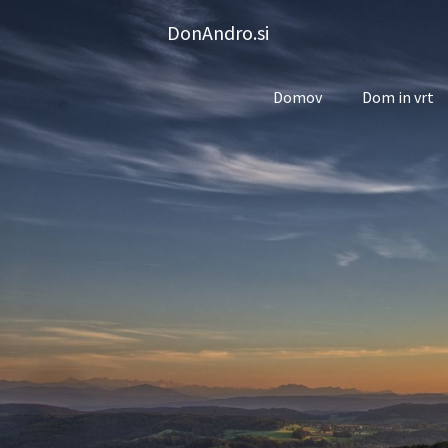
Skip
DonAndro.si
to
content
Domov
Dom in vrt