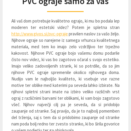
PVC ograje samo za vas
Ali vaš dom potrebuje kvalitetno ograjo, ki mu bo podala lep
moderen ter estetski videz? Potem je spletna stran
http://www.givos.si/pvc-ograje
pravilen naslov za vašo željo.
Njihove ograje so narejene iz samega vrhunca kvalitetnega
materiala, med tem ko imajo zelo vzdržljivo ter trpežno
kakovost. Njihove PVC ograje bojo vašemu domu podarile
čisto nov videz, ki vas bo zagotovo očaral s svojo estetiko.
Imajo veliko zadovoljenih strank, ki so potrdile, da so jim
njihove PVC ograje spremenile okolico njihovega doma.
Nudijo vam le najboljšo kvaliteto, ki vsebuje vse razne
motive ter oblike med katerimi pa seveda lahko izbirate. Na
njihovi spletni strani imate na izbiro veliko različnih vrst
ograj z različnimi barvami ter oblikami, ki vam bojo zagotovo
všeč. Njihov največji cilj pa je seveda, da si pridobijo
zaupanje od stranke. Saj pravijo, da je to najbolj pomemben
del trženja, saj s tem da si pridobimo zaupanje od stranke
nam poda bolj redno ter zvesto stranko, ki bo širila govorice
o vašem podjetju ter ga obiskovala