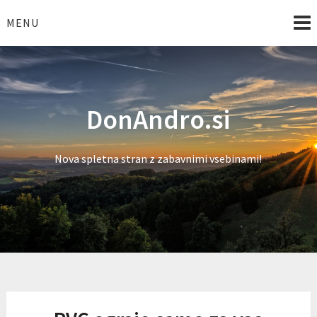
Skip
to
MENU
content
DonAndro.si
Nova spletna stran z zabavnimi vsebinami!