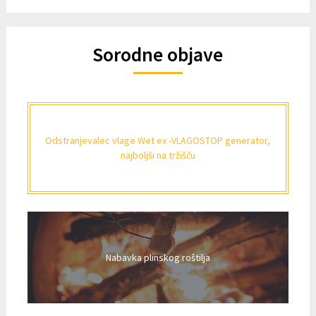
Sorodne objave
Odstranjevalec vlage Wet ex -VLAGOSTOP generator,
najboljši na tržišču
Nabavka plinskog roštilja