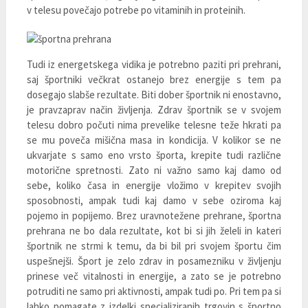
v telesu povečajo potrebe po vitaminih in proteinih.
Tudi iz energetskega vidika je potrebno paziti pri prehrani,
saj športniki večkrat ostanejo brez energije s tem pa
dosegajo slabše rezultate. Biti dober športnik ni enostavno,
je pravzaprav način življenja. Zdrav športnik se v svojem
telesu dobro počuti nima prevelike telesne teže hkrati pa
se mu poveča mišična masa in kondicija. V kolikor se ne
ukvarjate s samo eno vrsto športa, krepite tudi različne
motorične spretnosti. Zato ni važno samo kaj damo od
sebe, koliko časa in energije vložimo v krepitev svojih
sposobnosti, ampak tudi kaj damo v sebe oziroma kaj
pojemo in popijemo. Brez uravnotežene prehrane, športna
prehrana ne bo dala rezultate, kot bi si jih želeli in kateri
športnik ne strmi k temu, da bi bil pri svojem športu čim
uspešnejši. Šport je zelo zdrav in posamezniku v življenju
prinese več vitalnosti in energije, a zato se je potrebno
potruditi ne samo pri aktivnosti, ampak tudi po. Pri tem pa si
lahko pomagate z izdelki specializiranih trgovin s športno