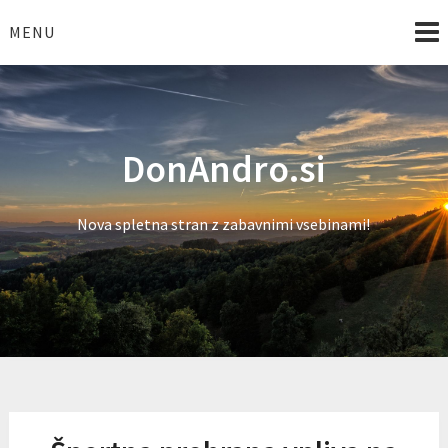
Skip
to
MENU
content
DonAndro.si
Nova spletna stran z zabavnimi vsebinami!