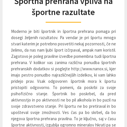
Športna prehrana vpliva na
športne razultate
Moderno je biti športnik in športna prehrana pomaga pri
dosegi željenih razultatov. Pa vendar je pri športu mnogo
stvari katerim je potrebno posvetiti nekaj pozornosti, če ne
želimo, da nas nam ljubi šport izčrpaval, ampak nam koristil.
Zagotovo je poleg pravilne izvedbe pomembna tudi športna
prehrana. V kolikor vas zanima različna ponudba športnih
prehranskih dodatkov si poglejte http://www.nanox.si, kjer
imajo pestro ponudbo najrazličnejših izdelkov, ki vam lahko
pridejo prav. Vsak odgovoren športnik mora k športu
pristopiti odgovorno. To pomeni, da poskrbi za svoje
psihofizično stanje. Športnik bo poskrbel, da pred
aktivnostjo in po aktivnosti ne bo pil alkohola in bo pazil na
svoje zdravstveno stanje. Pri športu ne bo pretiraval in bo
upošteval svoje zmožnosti. Ves čas pa bo skrbel, da bo
njegova športna prehrana pravilna. To je ključno, saj v času
športne aktivnosti, izgublja ogromno mineralov hkrati pa se