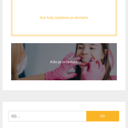
Vse bolj zaželeno je domače
Kdo je ortodont