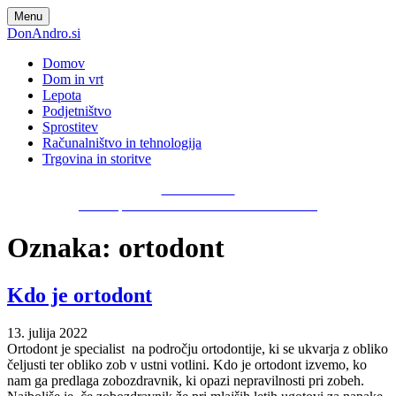
Skip
Menu
to
DonAndro.si
content
Domov
Dom in vrt
Lepota
Podjetništvo
Sprostitev
Računalništvo in tehnologija
Trgovina in storitve
DonAndro.si
Nova spletna stran z zabavnimi vsebinami!
Oznaka:
ortodont
Kdo je ortodont
13. julija 2022
Ortodont je specialist na področju ortodontije, ki se ukvarja z obliko
čeljusti ter obliko zob v ustni votlini. Kdo je ortodont izvemo, ko
nam ga predlaga zobozdravnik, ki opazi nepravilnosti pri zobeh.