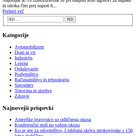
Najboljše je, če zobozdravnik že pri mlajših letih ugotovi za napake
in otroka čim prej napoti h...
Preberi več
Kategorije
Avtomobilizem
Dom in vrt
Industrija
Lepota
Oglaševanje
Podjetništvo
Računalništvo in tehnologija
Sprostitev
Trgovina in storitve
Zdravje
Najnovejši prispevki
Ameriške borovnice so odličnega okusa
Konferenčni stoli po vašem okusu
Ko se gre za odvetništvo, Ljubljana skriva strokovnjake s 150
letno dediščino