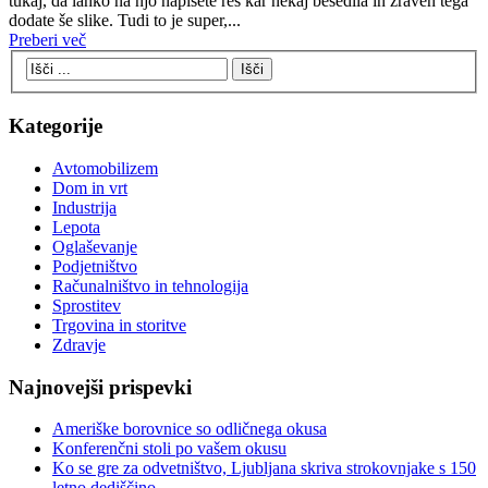
tukaj, da lahko na njo napišete res kar nekaj besedila in zraven tega
dodate še slike. Tudi to je super,...
Preberi več
Kategorije
Avtomobilizem
Dom in vrt
Industrija
Lepota
Oglaševanje
Podjetništvo
Računalništvo in tehnologija
Sprostitev
Trgovina in storitve
Zdravje
Najnovejši prispevki
Ameriške borovnice so odličnega okusa
Konferenčni stoli po vašem okusu
Ko se gre za odvetništvo, Ljubljana skriva strokovnjake s 150
letno dediščino