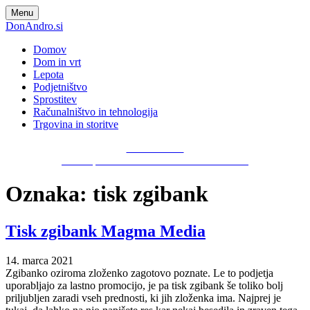
Skip
Menu
to
DonAndro.si
content
Domov
Dom in vrt
Lepota
Podjetništvo
Sprostitev
Računalništvo in tehnologija
Trgovina in storitve
DonAndro.si
Nova spletna stran z zabavnimi vsebinami!
Oznaka:
tisk zgibank
Tisk zgibank Magma Media
14. marca 2021
Zgibanko oziroma zloženko zagotovo poznate. Le to podjetja
uporabljajo za lastno promocijo, je pa tisk zgibank še toliko bolj
priljubljen zaradi vseh prednosti, ki jih zloženka ima. Najprej je