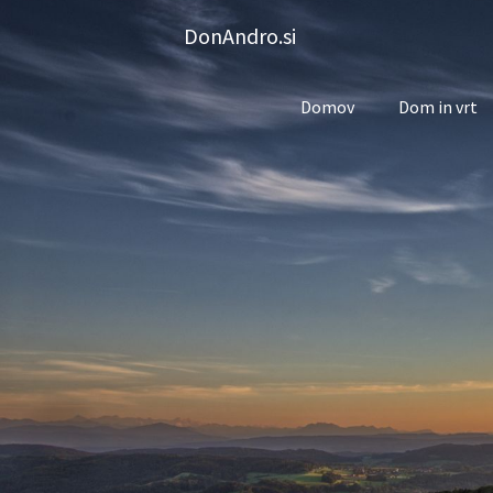
Skip
DonAndro.si
to
content
Domov
Dom in vrt