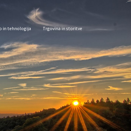
 in tehnologija
Trgovina in storitve