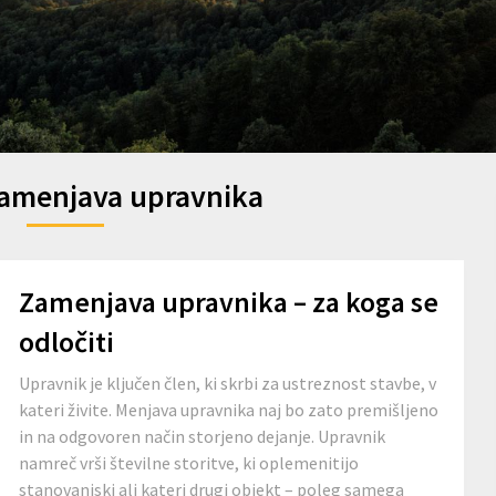
amenjava upravnika
Zamenjava upravnika – za koga se
odločiti
Upravnik je ključen člen, ki skrbi za ustreznost stavbe, v
kateri živite. Menjava upravnika naj bo zato premišljeno
in na odgovoren način storjeno dejanje. Upravnik
namreč vrši številne storitve, ki oplemenitijo
stanovanjski ali kateri drugi objekt – poleg samega