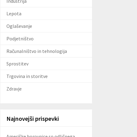
Industrija
Lepota
Oglaševanje
Podjetništvo
Računalništvo in tehnologija
Sprostitev
Trgovina in storitve
Zdravje
Najnovejši prispevki
Ameriške borovnice so odličnega