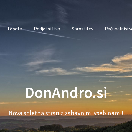
Lepota
Podjetništvo
Sprostitev
Računalništvo
DonAndro.si
Nova spletna stran z zabavnimi vsebinami!