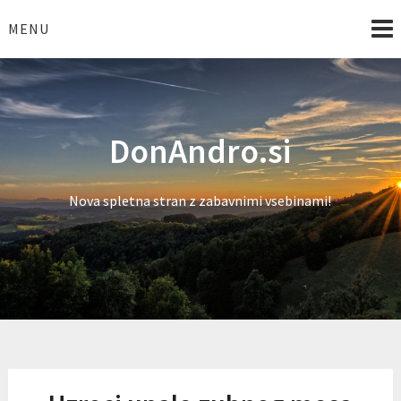
Skip
to
MENU
content
DonAndro.si
Nova spletna stran z zabavnimi vsebinami!