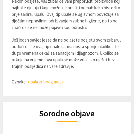
Nakon posjete, vaš zubar će vam preporučiti proizvode koji
najbolje djeluju i koje možete koristiti odmah kako biste što
prije sanirali upalu. Ovaj tip upale se uglavnom povezuje sa
dječijim nepravilnim održavanjem zubne higijene, no to ne
znači da se ne može pojaviti kod odraslih.
Ješ jedan savjet jeste da ne odlažete posjetu svom zubaru,
budući da se ovaj tip upale sanira dosta sporije ukoliko ste
dugo vremena čekali sa sanacijom i dijagnozom. Ukoliko se
otkrije na vrijeme, ova upala se može vrlo lako riješiti bez
trajnih posljedica na vaše zdravlje.
Oznake:
upala zubnog mesa
Sorodne objave