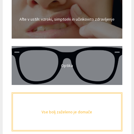
Afte v ustih: vzroki, simptomi in učinkovito zdravljenje
Optika
Vse bolj zaželeno je domače