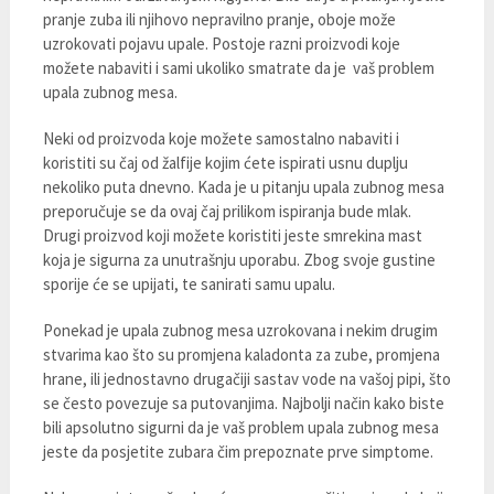
pranje zuba ili njihovo nepravilno pranje, oboje može
uzrokovati pojavu upale. Postoje razni proizvodi koje
možete nabaviti i sami ukoliko smatrate da je vaš problem
upala zubnog mesa.
Neki od proizvoda koje možete samostalno nabaviti i
koristiti su čaj od žalfije kojim ćete ispirati usnu duplju
nekoliko puta dnevno. Kada je u pitanju upala zubnog mesa
preporučuje se da ovaj čaj prilikom ispiranja bude mlak.
Drugi proizvod koji možete koristiti jeste smrekina mast
koja je sigurna za unutrašnju uporabu. Zbog svoje gustine
sporije će se upijati, te sanirati samu upalu.
Ponekad je upala zubnog mesa uzrokovana i nekim drugim
stvarima kao što su promjena kaladonta za zube, promjena
hrane, ili jednostavno drugačiji sastav vode na vašoj pipi, što
se često povezuje sa putovanjima. Najbolji način kako biste
bili apsolutno sigurni da je vaš problem upala zubnog mesa
jeste da posjetite zubara čim prepoznate prve simptome.