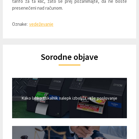
tarifo za ta klic, zato se prej pozanimajte, da ne boste
presenečeni nad računom.
Oznake:
vedeževanje
Sorodne objave
Kako lahko tiskalnik nalepk izboljša vaše poslovanje