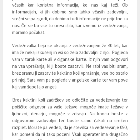
včasih kar koristna informacija, ko nas kaj teži. Ob
informacijah, ki jih dobimo smo lahko včasih zadovoljni,
srečni se pa zgodi, da dobimo tudi informacije ne prijetne za
nas. Če se bo vse to uresničilo, kar izvemo iz vedeževanja,
moramo počakat.
Vedeževalka Leja se ukvarja z vedeževanjem že 40 let, kar
ima že nekaj izkušenj in vsi so zelo zadovoljni z njo. Pogleda
vam v tarok karte ali v ciganske karte. Iz njih vam odgovori
na vsa vprašanja, ki ji boste zastavili. Ne rabi vas biti sram,
brez sramu ji zastavite kakršno koli vprašanje, vse bo ostalo
pri njej. Sara vam pa pogleda v angelske karte ter vam pove
kaj vam šepetajo angeli.
Brez kakršni koli zadržkov se odločite za vedeževanje ter
poiščite odgovor za vaše težave. mogoče imate težave v
ljubezni, denarju, mogoče v zdravju. Na koncu boste z
odgovorom zadovoljni ter boste samo čakali na srečen
razplet. Morate pa vedeti, da je številka za vedeževanje 090,
kar pomeni da ni tako poceni. Vsak operater ima drugačno