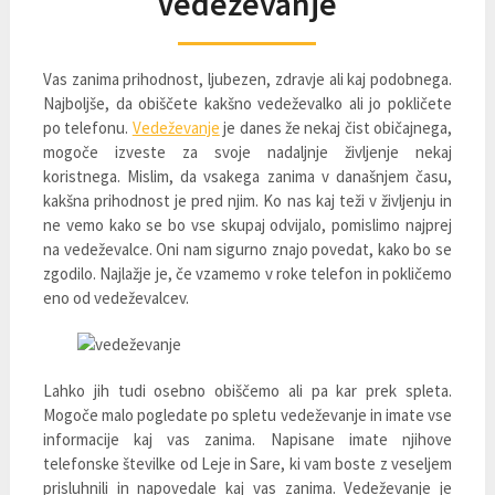
Vedeževanje
Vas zanima prihodnost, ljubezen, zdravje ali kaj podobnega.
Najboljše, da obiščete kakšno vedeževalko ali jo pokličete
po telefonu.
Vedeževanje
je danes že nekaj čist običajnega,
mogoče izveste za svoje nadaljnje življenje nekaj
koristnega. Mislim, da vsakega zanima v današnjem času,
kakšna prihodnost je pred njim. Ko nas kaj teži v življenju in
ne vemo kako se bo vse skupaj odvijalo, pomislimo najprej
na vedeževalce. Oni nam sigurno znajo povedat, kako bo se
zgodilo. Najlažje je, če vzamemo v roke telefon in pokličemo
eno od vedeževalcev.
Lahko jih tudi osebno obiščemo ali pa kar prek spleta.
Mogoče malo pogledate po spletu vedeževanje in imate vse
informacije kaj vas zanima. Napisane imate njihove
telefonske številke od Leje in Sare, ki vam boste z veseljem
prisluhnili in napovedale kaj vas zanima. Vedeževanje je