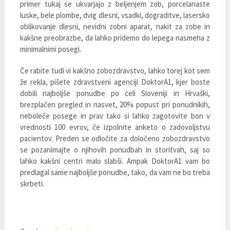
primer tukaj se ukvarjajo z beljenjem zob, porcelanaste
luske, bele plombe, dvig dlesni, vsadki, dograditve, lasersko
oblikovanje dlesni, nevidni zobni aparat, nakit za zobe in
kakšne preobrazbe, da lahko pridemo do lepega nasmeha z
minimalnimi posegi.
Če rabite tudi vi kakšno zobozdravstvo, lahko torej kot sem
že rekla, pišete zdravstveni agenciji DoktorA1, kjer boste
dobili najboljše ponudbe po celi Sloveniji in Hrvaški,
brezplačen pregled in nasvet, 20% popust pri ponudnikih,
neboleče posege in prav tako si lahko zagotovite bon v
vrednosti 100 evrov, če izpolnite anketo o zadovoljstvu
pacientov. Preden se odločite za določeno zobozdravstvo
se pozanimajte o njihovih ponudbah in storitvah, saj so
lahko kakšni centri malo slabši. Ampak DoktorA1 vam bo
predlagal same najboljše ponudbe, tako, da vam ne bo treba
skrbeti.