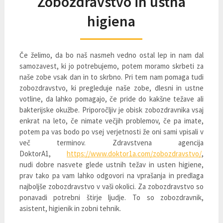
Zobozdravstvo in ustna
higiena
Če želimo, da bo naš nasmeh vedno ostal lep in nam dal
samozavest, ki jo potrebujemo, potem moramo skrbeti za
naše zobe vsak dan in to skrbno. Pri tem nam pomaga tudi
zobozdravstvo, ki pregleduje naše zobe, dlesni in ustne
votline, da lahko pomagajo, če pride do kakšne težave ali
bakterijske okužbe. Priporočljiv je obisk zobozdravnika vsaj
enkrat na leto, če nimate večjih problemov, če pa imate,
potem pa vas bodo po vsej verjetnosti že oni sami vpisali v
več terminov. Zdravstvena agencija
DoktorA1,
https://www.doktor1a.com/zobozdravstvo/
,
nudi dobre nasvete glede ustnih težav in usten higiene,
prav tako pa vam lahko odgovori na vprašanja in predlaga
najboljše zobozdravstvo v vaši okolici. Za zobozdravstvo so
ponavadi potrebni štirje ljudje. To so zobozdravnik,
asistent, higienik in zobni tehnik.