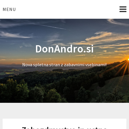
Skip
to
MENU
content
DonAndro.si
Nova spletna stran z zabavnimi vsebinami!