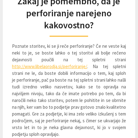
Zakaj je pomembno, da je
perforiranje narejeno
kakovostno?
Poznate storitev, ki se ji reče perforiranje? Če ne veste kaj
neki to je, se boste lahko o tej storitvi ali bolje rečeno
dejavnosti poučili na tej spletni strani
http://www.libelaorodja.si/perforiranje/
. Na tej spletni
strani ne le, da boste dobili informacijo o tem, kaj sploh
je perforiranje, pač pa boste na tej spletni strani lahko našli
tudi izredno veliko nasvetov, kako se to opravlja na
najvišjem nivoju, tako da če imate potrebo po tem, da bi
naročili neko tako storitev, potem le pohitite in se obrnite
na njih, ker vam bo to podjetje prav gotovo znalo kvalitetno
pomagati. Gre za podjetje, ki ima zelo veliko izkušenj s tem
področjem, saj je perforiranje nekaj, s čimer se ukvarjajo že
vrsto let in to je neka glavna dejavnost, ki jo v svojem
podjetju sploh opravljajo.