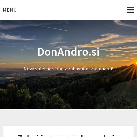
Skip
to
MENU
content
DonAndro.si
Nova spletna stran z zabavnimi vsebinami!